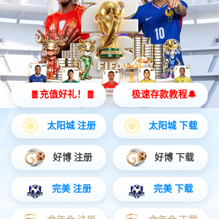
c7娱乐统一服务热线
18663781090
济南c7娱乐生物科技有限公司