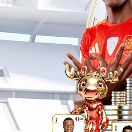
贮存条件及方法：
阴凉干燥处
净含量：
20ml
保质期：
24 个月
生产日期：
见包装
本产品不得饲喂反刍动物
本产品符合宠物饲料卫生规定
产品质量检验合格
生产许可证号：
鲁饲预（2022）
产品标准：
Q/0113GSY038-20
生产企业：
济南c7娱乐生物科
地址：
山东省济南市长清区孝里镇 2
电话：
0531-58668666
Email：
admin@315968.
网址：
www.315968.com
二、产品成分分析保证值
Guaranteed values for product com
名称
氯化胆碱
，