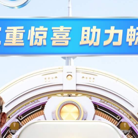
宝（鹦鹉用）
、B 族维生素等多种营养成分，有助于刺激肝脏代谢，促进 肝细胞再生
，加速和消除 有害氨等，维持肝脏健康，激活机体活力。
酸、DL-蛋氨酸、维生素 B1。
童不能触及处。 2、避免与抗生素、驱虫药物、消毒剂同时使用，间隔使用
：每 100ml 饮水，1ml。连用 3~5 日。 以上饲喂量仅供参考，请根据
鹦
的
鹦鹉
。