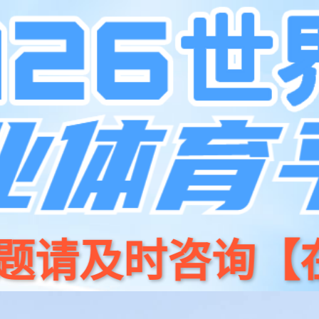
娱乐品牌
于我们
产品中心
新闻动态
联系我们
返回产品中心
鸟类系列
宠物营养补充剂
肝宝（鹦鹉用）