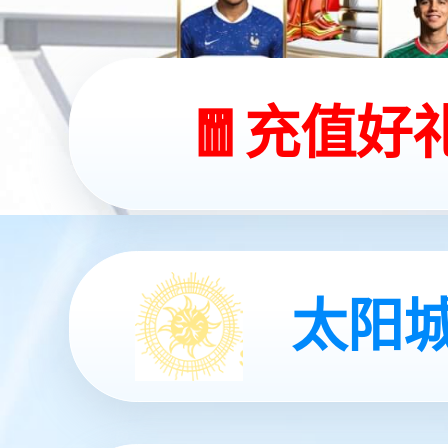
要求
mg/L ≥60000
关于我们
产品中心
犬猫系列
水产系列
鸟类系列
小宠系列
畜禽系列
异宠系列
联系我们
c7娱乐服务
Copyright ? 2025 济南c7娱