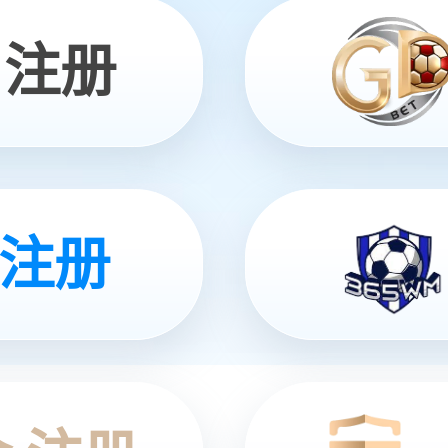
相关推荐
济南c7娱乐生物科技有限公司成功获批两项新兽药
2026-01-09