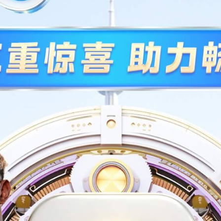
美国宠物用品协会（
APPA
）前主席；人宠纽带研究所创始人
Bob Vetere
先生
宠物行业创新与品质的重要标杆，致力于表彰在产品研发、技
项
由来自世界各地的顶尖兽医、营养专家和行业领袖组成的评审团，根
进行严格评估。
在全球宠物行业具有深远影响力。