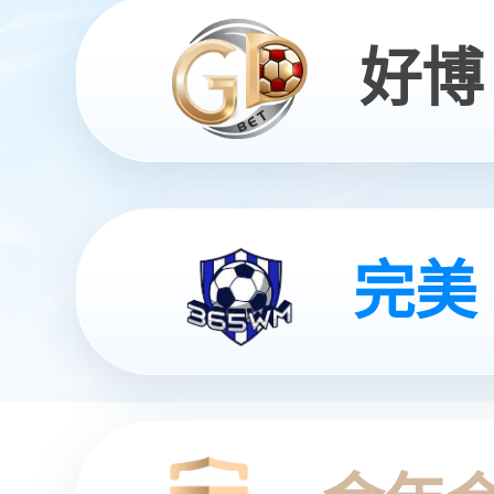
济南c7娱乐生物科技有限公司亮相第六届 AHCAB INTERNATIONAL EXPO 2026（孟加拉国—达卡）
2026-01-09