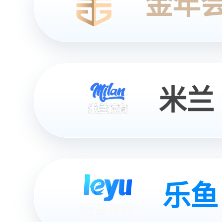
c7娱乐c7娱乐
＞
新闻动态
＞
公司新闻
关于我们
产品中心
犬猫系列
水产系列
鸟类系列
小宠系列
畜禽系列
异宠系列