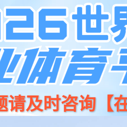
娱乐品牌
于我们
产品中心
新闻动态
联系我们
｜济南c7娱乐生物科技有限
t Orange Dot Award 2026
2026-04-03
技有限公司（
GSY BIOTECHNOLOGY
）在全球宠物行业备受瞩目
中脱颖而出，凭借创新产品与卓越品质，成功斩获该项国际荣誉