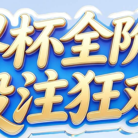
一一个凭借宠物药品类产品获奖的企业，充分彰显了公司在宠物