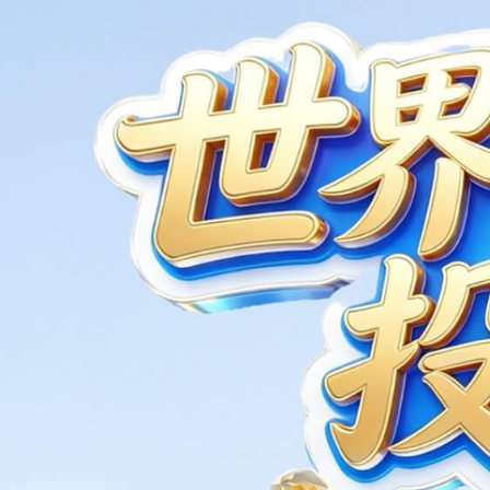
有获奖产品中，
GSY
是唯
领先优势。