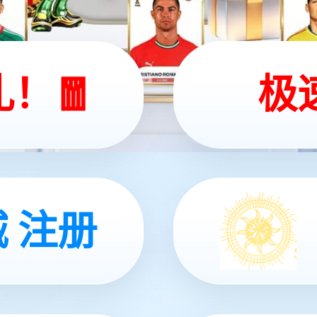
多个国家和地区，深受客户与市场认可。
技将以此次获奖为契机，持续加大
研发
投入，深化国际合作，推动