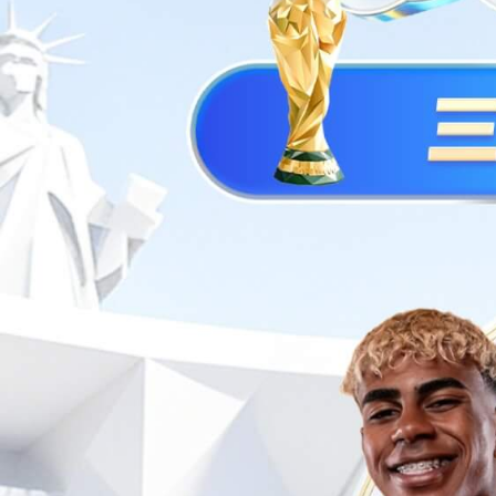
Pet Orange Dot Award
作为
出表现的企业与品牌。
该奖
功能和可持续性对
参赛产品