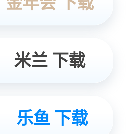
娱乐统一服务热线
663781090
c7娱乐生物科技有限公司
长清区崮云湖街道创新谷z2
动物药品研发生产商及宠物药品制造商